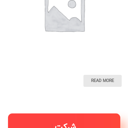
READ MORE
شرکت پـی جـی
|