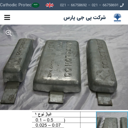
Cathodic Protection
66758691 – 021 – 66758692 – 021
شرکت پی جی پارس