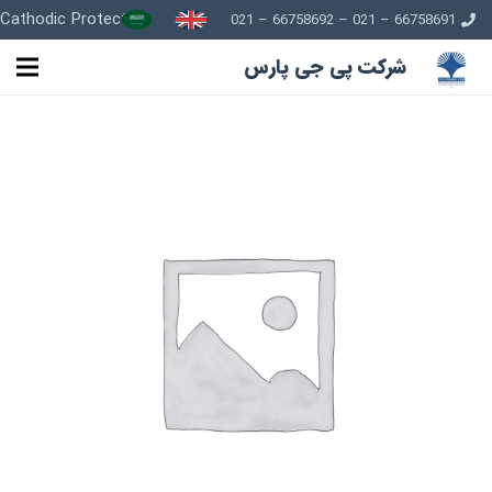
Cathodic Protection
66758691 – 021 – 66758692 – 021
شرکت پی جی پارس