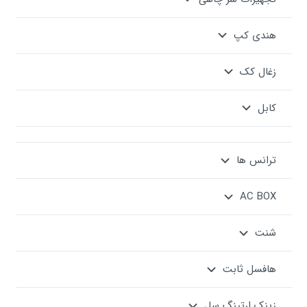
هندی کپ
زغال کک
کابل
ترانس ها
AC BOX
شنت
هافسل ثابت
زینک ارتینگ سل