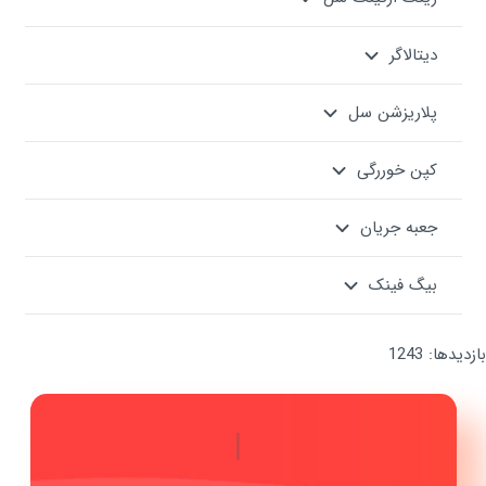
دیتالاگر
پلاریزشن سل
کپن خوررگی
جعبه جریان
بیگ فینک
بازدیدها: 1243
|