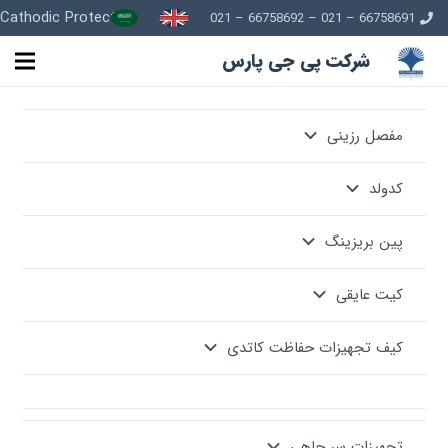
Cathodic Protection
66758691 – 021 – 66758692 – 021
شرکت پی جی پارس
مفصل رزینی
کدولد
پین بریزینگ
کیت عایقی
کیف تجهیزات حفاظت کاتدی
تجهیزات سر چاهی