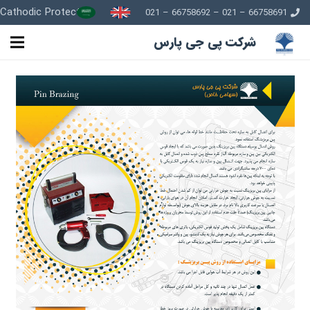
Cathodic Protection
66758691 – 021 – 66758692 – 021
شرکت پی جی پارس