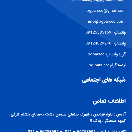
pgparsco@gmail.com
info@pgparsco.com
واتساپ :
09125585159
واتساپ
:09124029240
گروه واتساپ:
pgparsco
اینستاگرام :
pg.pars.co
شبکه های اجتماعی
اطلاعات تماس
آدرس : بلوار فردیس ، شهرک صنعتی سیمین دشت ، خیابان هشتم شرقی ،
کوچه صنعتگر ، پلاک 9
تلفن دفتر مرکزی : 66758691 – 021 – 66758692 – 021