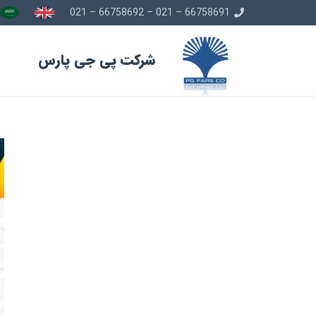
66758691 – 021 – 66758692 – 021
شرکت پی جی پارس