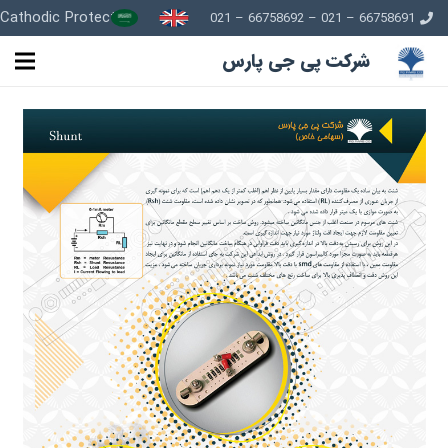
Cathodic Protection
66758691 – 021 – 66758692 – 021
شرکت پی جی پارس