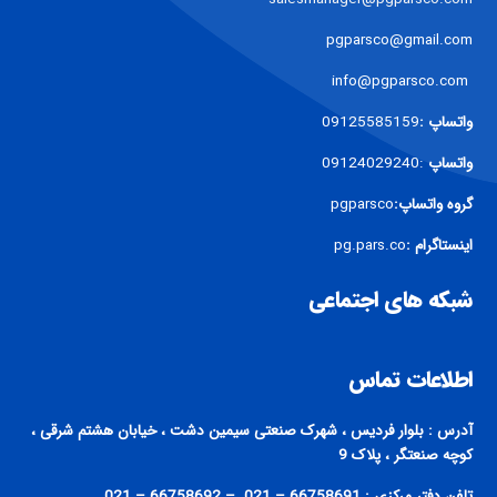
pgparsco@gmail.com
info@pgparsco.com
واتساپ :
09125585159
واتساپ
:09124029240
گروه واتساپ:
pgparsco
اینستاگرام :
pg.pars.co
شبکه های اجتماعی
اطلاعات تماس
آدرس : بلوار فردیس ، شهرک صنعتی سیمین دشت ، خیابان هشتم شرقی ،
کوچه صنعتگر ، پلاک 9
تلفن دفتر مرکزی : 66758691 – 021 – 66758692 – 021