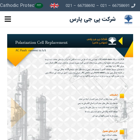
Cathodic Protection
66758691 – 021 – 66758692 – 021
شرکت پی جی پارس