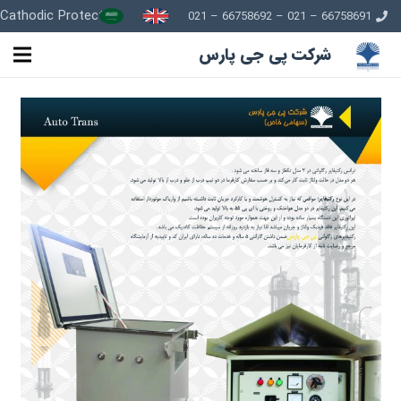
Cathodic Protection
66758691 – 021 – 66758692 – 021
شرکت پی جی پارس