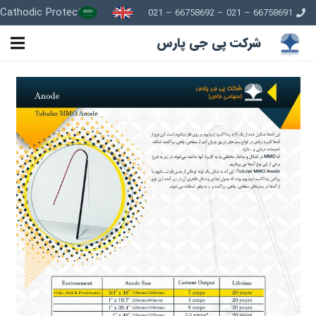
Cathodic Protection
66758691 – 021 – 66758692 – 021
شرکت پی جی پارس