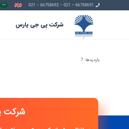
66758691 – 021 – 66758692 – 021
شرکت پی جی پارس
بازدیدها: 7
شرک