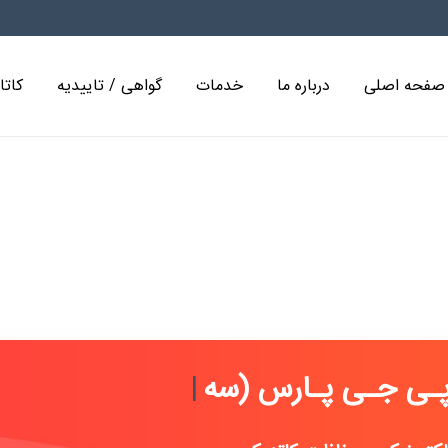
صفحه اصلی
درباره ما
خدمات
گواهی / تاییدیه
کاتا
RF تستر
ت پـی جـی پـ
|