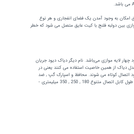
طق امکان به وجود آمدن یک فضای انفجاری و هر نوع
وازی بین دولبه فلنج با کیت عایق متصل می شود که خطر
) یک قطعه الکترونیکی است که معادل دو دیود چهار لایه موازی می‌باشد. نام دیگر دیاک دیود جریان
 می‌دهد و در اسپارک گپ های مدل دیاک از همین خاصیت استفاده می کنند یعنی در
ترود اتصال کوتاه می شوند. محافظ و اسپارک گپ , ضد
انفجار , بای پس کردن غیرمستقیم عایق فلنچ ها . از دیگر ویژگی های این دستگاه می توان به موارد زیر اشاره نمود : - دارای انواع با طول کابل اتصال متنوع 180 , 250 , 350 میلیمتری -