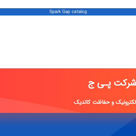
Spark Gap catalog
 پـی جـی پـارس
|
الکترونیک و حفاظت کاتدیک