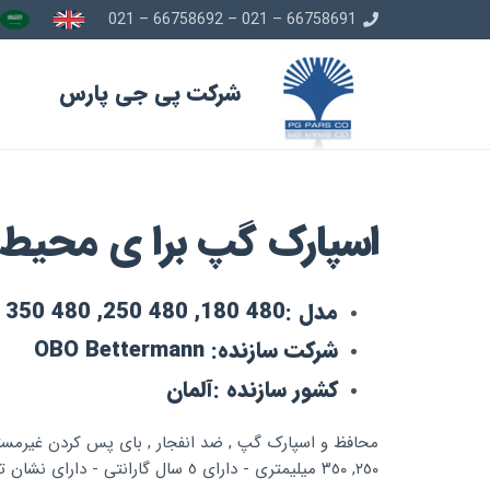
66758691 – 021 – 66758692 – 021
شرکت پی جی پارس
اﺳﭙﺎرک ﮔﭗ ﺑﺮا ی ﻣﺤﯿﻂ ھ
ﻣﺪل :480 180, 480 250, 480 350
ﺷﺮﮐﺖ ﺳﺎزﻧﺪه: OBO Bettermann
ﮐﺸﻮر ﺳﺎزﻧﺪه :آﻟﻤﺎن
٢٥٠, ٣٥٠ ﻣﯿﻠﯿﻤﺘﺮی - دارای ٥ ﺳﺎل ﮔﺎراﻧﺘﯽ - دارای ﻧﺸﺎن ﺗﺴﺖ از GOST روﺳﯿﮫ