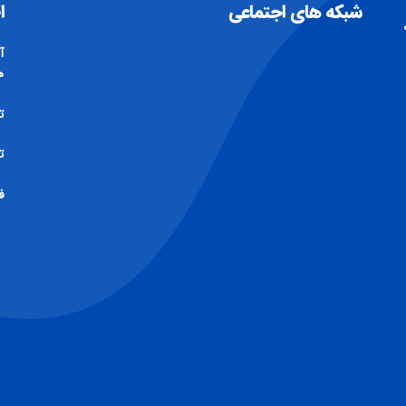
شبکه های اجتماعی
ا
آ
ه
تل
تلف
فکس 