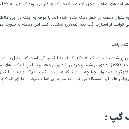
مه های ساخت تجهیزات ضد انفجار که به کار می روند گواهینامه ATEX می باشد.
به عنوان منطقه ی خطر دسته بندی شده اند. با توجه به اینکه در این منا
می توانید از اسپارک گپ ضد انفجاری استفاده کنید این وسیله به صورت م
2-مدل Diac : فاصله بین دو الکترود با نیمه هادی مخصوص پر شده باشد. دیاک (Diac
متناوب می‌باشد.دیود بلافاصله بعد از رسیدن به ولتاژ شکست (VBO)، هادی می‌شود و جریان را عبور
 یکدیگر نداشته ولی چنانچه ولتاژ شبکه به ولتاژ شکست دیاک برسد دو الک
اسپارک گپ