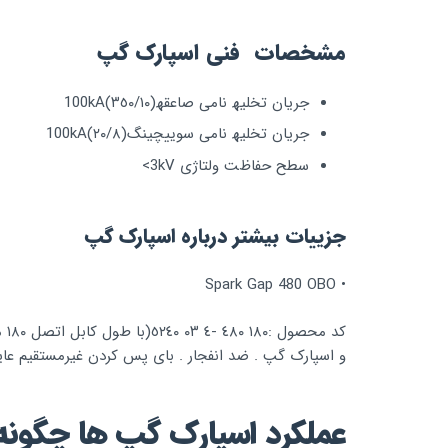
مشخصات فنی اسپارک گپ
ﺟﺮﯾﺎن ﺗﺨﻠﯿﮫ ﻧﺎﻣﯽ ﺻﺎﻋﻘﮫ(٣٥٠/١٠)100kA
ﺟﺮﯾﺎن ﺗﺨﻠﯿﮫ ﻧﺎﻣﯽ ﺳﻮﯾﯿﭽﯿﻨﮓ(٢٠/٨)100kA
ﺳﻄﺢ ﺣﻔﺎظﺖ وﻟﺘﺎژی 3kV>
جزییات بیشتر درباره اسپارک گپ
• Spark Gap 480 OBO
و اﺳﭙﺎرک ﮔﭗ . ﺿﺪ اﻧﻔﺠﺎر . ﺑﺎی ﭘﺲ ﮐﺮدن ﻏﯿﺮﻣﺴﺘﻘﯿﻢ ﻋﺎﯾﻖ ﻓﻠﻨﭻ ھﺎ . رﻧﺞ دﻣﺎ 
عملکرد اسپارک گپ ها چگون