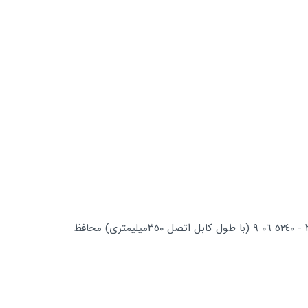
ﮐﺪ ﻣﺤﺼﻮل :١٨٠ ٤٨٠ -٤ ٠٣ ٥٢٤٠(ﺑﺎ طﻮل ﮐﺎﺑﻞ اﺗﺼﻞ ١٨٠ ﻣﯿﻠﯿﻤﺘﺮی) ٢٥٠ ٤٨٠ -٧ ٠٧ ٥٢٤٠ (ﺑﺎ طﻮل ﮐﺎﺑﻞ اﺗﺼﻞ ٢٥٠ ﻣﯿﻠﯿﻤﺘﺮی)٤٨٠ ٣٥٠ - ٥٢٤٠ ٠٦ ٩ (ﺑﺎ طﻮل ﮐﺎﺑﻞ اﺗﺼﻞ ٣٥٠ﻣﯿﻠﯿﻤﺘﺮی) ﻣﺤﺎﻓﻆ